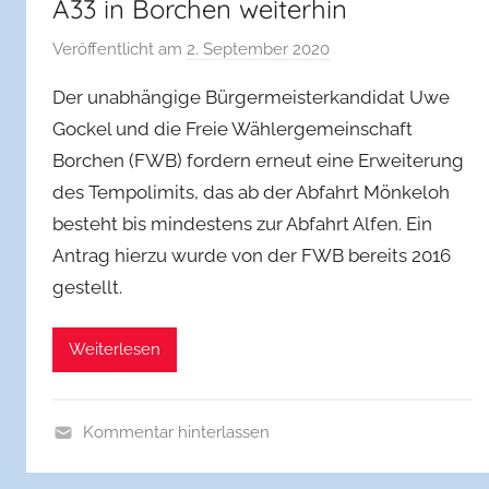
A33 in Borchen weiterhin
Veröffentlicht am
2. September 2020
v
o
Der unabhängige Bürgermeisterkandidat Uwe
n
Gockel und die Freie Wählergemeinschaft
f
Borchen (FWB) fordern erneut eine Erweiterung
w
des Tempolimits, das ab der Abfahrt Mönkeloh
b
b
besteht bis mindestens zur Abfahrt Alfen. Ein
o
Antrag hierzu wurde von der FWB bereits 2016
r
gestellt.
c
h
Weiterlesen
Kommentar hinterlassen
A
l