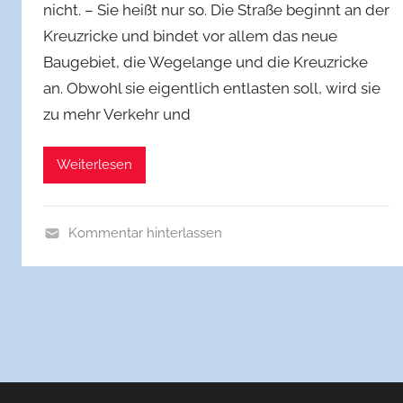
nicht. – Sie heißt nur so. Die Straße beginnt an der
f
Kreuzricke und bindet vor allem das neue
w
Baugebiet, die Wegelange und die Kreuzricke
b
b
an. Obwohl sie eigentlich entlasten soll, wird sie
o
zu mehr Verkehr und
r
c
Weiterlesen
h
Kommentar hinterlassen
A
l
l
g
e
m
e