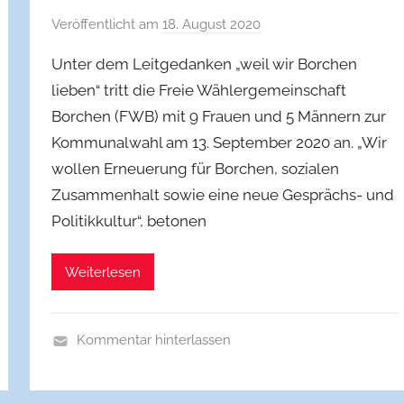
Veröffentlicht am
18. August 2020
v
o
Unter dem Leitgedanken „weil wir Borchen
n
lieben“ tritt die Freie Wählergemeinschaft
f
Borchen (FWB) mit 9 Frauen und 5 Männern zur
w
Kommunalwahl am 13. September 2020 an. „Wir
b
b
wollen Erneuerung für Borchen, sozialen
o
Zusammenhalt sowie eine neue Gesprächs- und
r
Politik­kultur“, betonen
c
h
Weiterlesen
Kommentar hinterlassen
A
l