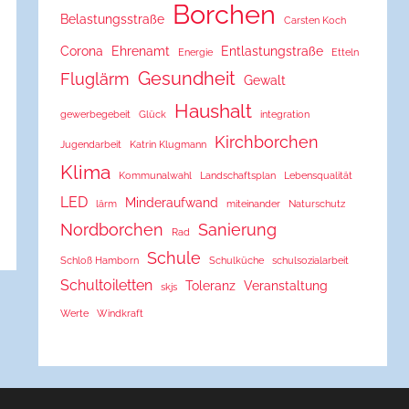
Borchen
Belastungsstraße
Carsten Koch
Corona
Ehrenamt
Entlastungstraße
Energie
Etteln
Gesundheit
Fluglärm
Gewalt
Haushalt
gewerbegebeit
Glück
integration
Kirchborchen
Jugendarbeit
Katrin Klugmann
Klima
Kommunalwahl
Landschaftsplan
Lebensqualität
LED
Minderaufwand
lärm
miteinander
Naturschutz
Nordborchen
Sanierung
Rad
Schule
Schloß Hamborn
Schulküche
schulsozialarbeit
Schultoiletten
Toleranz
Veranstaltung
skjs
Werte
Windkraft