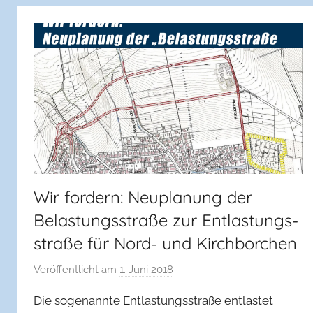
l
g
e
m
e
i
n
Wir fordern: Neuplanung der
Belastungs­straße zur Entlastungs­
straße für Nord- und Kirchborchen
Veröffentlicht am
1. Juni 2018
v
o
Die sogenannte Entlastungsstraße entlastet
n