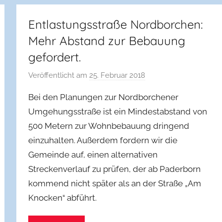
l
g
Entlastungsstraße Nordborchen:
e
Mehr Abstand zur Bebauung
m
gefordert.
e
i
Veröffentlicht am
25. Februar 2018
v
n
o
Bei den Planungen zur Nordborchener
n
Umgehungsstraße ist ein Mindestabstand von
f
500 Metern zur Wohnbebauung dringend
w
einzuhalten. Außerdem fordern wir die
b
b
Gemeinde auf, einen alternativen
o
Streckenverlauf zu prüfen, der ab Paderborn
r
kommend nicht später als an der Straße „Am
c
Knocken“ abführt.
h