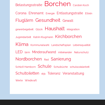
Borchen
Belastungsstraße
Carsten Koch
Corona
Ehrenamt
Entlastungstraße
Energie
Etteln
Gesundheit
Fluglärm
Gewalt
Haushalt
gewerbegebeit
Glück
integration
Kirchborchen
Jugendarbeit
Katrin Klugmann
Klima
Kommunalwahl
Landschaftsplan
Lebensqualität
LED
Minderaufwand
lärm
miteinander
Naturschutz
Nordborchen
Sanierung
Rad
Schule
Schloß Hamborn
Schulküche
schulsozialarbeit
Schultoiletten
Toleranz
Veranstaltung
skjs
Werte
Windkraft