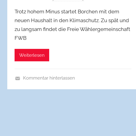
o
Trotz hohem Minus startet Borchen mit dem
n
neuen Haushalt in den Klimaschutz. Zu spät und
f
zu langsam findet die Freie Wählergemeinschaft
w
FWB
b
b
o
Weiterlesen
r
c
h
Kommentar hinterlassen
A
l
l
g
e
m
e