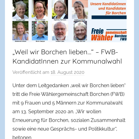
„Weil wir Borchen lieben…“ – FWB-
KandidatInnen zur Kommunalwahl
Veröffentlicht am
18. August 2020
v
o
Unter dem Leitgedanken „weil wir Borchen lieben“
n
tritt die Freie Wählergemeinschaft Borchen (FWB)
f
mit 9 Frauen und 5 Männern zur Kommunalwahl
w
am 13. September 2020 an. „Wir wollen
b
Erneuerung für Borchen, sozialen Zusammenhalt
b
sowie eine neue Gesprächs- und Politik­kultur“,
o
r
betonen