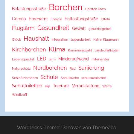
Borchen
Belastungsstraße
Carsten Koch
Corona
Ehrenamt
Entlastungstraße
Energie
Etteln
Gesundheit
Fluglärm
Gewalt
gewerbegebeit
Haushalt
Glück
integration
Jugendarbeit
Katrin Klugmann
Klima
Kirchborchen
Kommunalwahl
Landschaftsplan
LED
Minderaufwand
Lebensqualität
lärm
miteinander
Nordborchen
Sanierung
Naturschutz
Rad
Schule
Schloß Hamborn
Schulküche
schulsozialarbeit
Schultoiletten
Toleranz
Veranstaltung
skjs
Werte
Windkraft
WordPress-Theme: Donovan von ThemeZee.