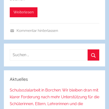
c
h
Weiterlesen
Kommentar hinterlassen
A
l
l
Suchen
g
nach:
e
Suchen
m
e
Aktuelles
i
n
Schulsozialarbeit in Borchen: Wir bleiben dran mit
klarer Forderung nach mehr Unterstützung für die
Schülerinnen, Eltern, Lehrerinnen und die