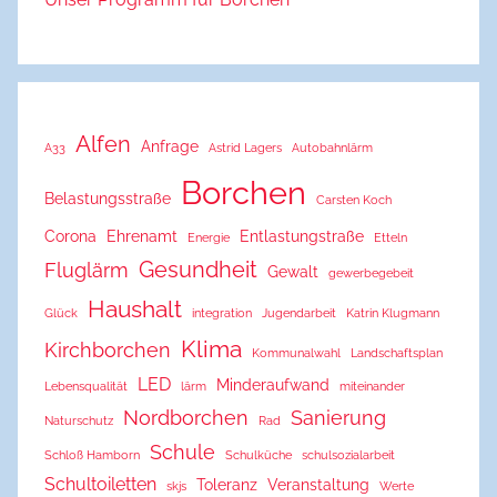
Alfen
Anfrage
A33
Astrid Lagers
Autobahnlärm
Borchen
Belastungsstraße
Carsten Koch
Corona
Ehrenamt
Entlastungstraße
Energie
Etteln
Gesundheit
Fluglärm
Gewalt
gewerbegebeit
Haushalt
Glück
integration
Jugendarbeit
Katrin Klugmann
Klima
Kirchborchen
Kommunalwahl
Landschaftsplan
LED
Minderaufwand
Lebensqualität
lärm
miteinander
Nordborchen
Sanierung
Naturschutz
Rad
Schule
Schloß Hamborn
Schulküche
schulsozialarbeit
Schultoiletten
Toleranz
Veranstaltung
skjs
Werte