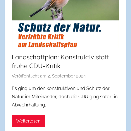
Landschaftplan: Konstruktiv statt
frühe CDU-Kritik
Veröffentlicht am
2. September 2024
v
o
Es ging um den konstruktiven und Schutz der
n
Natur im Miteinander, doch die CDU ging sofort in
f
Abwehrhaltung.
w
b
Weiterlesen
b
o