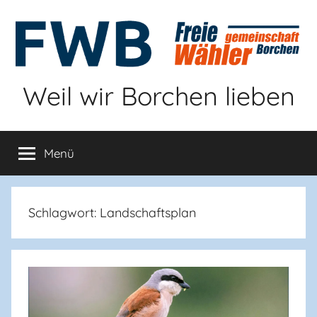
Zum
Inhalt
springen
Weil wir Borchen lieben
Menü
Schlagwort:
Landschaftsplan