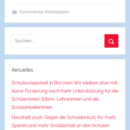
r
Kommentar hinterlassen
c
A
h
l
l
Suchen
g
nach:
e
Suchen
m
e
Aktuelles
i
n
Schulsozialarbeit in Borchen: Wir bleiben dran mit
klarer Forderung nach mehr Unterstützung für die
Schülerinnen, Eltern, Lehrerinnen und die
Sozialarbeiterinnen
Haushalt 2026: Gegen die Schuldenlust, für mehr
Sparen und mehr Sozialarbeit an den Schulen