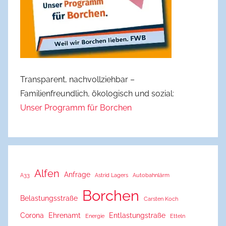
Transparent, nachvollziehbar –
Familienfreundlich, ökologisch und sozial:
Unser Programm für Borchen
Alfen
Anfrage
A33
Astrid Lagers
Autobahnlärm
Borchen
Belastungsstraße
Carsten Koch
Corona
Ehrenamt
Entlastungstraße
Energie
Etteln