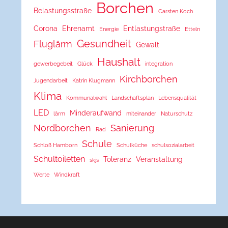
Borchen
Belastungsstraße
Carsten Koch
Corona
Ehrenamt
Entlastungstraße
Energie
Etteln
Gesundheit
Fluglärm
Gewalt
Haushalt
gewerbegebeit
Glück
integration
Kirchborchen
Jugendarbeit
Katrin Klugmann
Klima
Kommunalwahl
Landschaftsplan
Lebensqualität
LED
Minderaufwand
lärm
miteinander
Naturschutz
Nordborchen
Sanierung
Rad
Schule
Schloß Hamborn
Schulküche
schulsozialarbeit
Schultoiletten
Toleranz
Veranstaltung
skjs
Werte
Windkraft