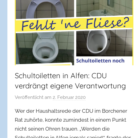
e
m
e
i
n
Schultoiletten in Alfen: CDU
verdrängt eigene Verantwortung
Veröffentlicht am
2. Februar 2020
v
o
Wer der Haushaltsrede der CDU im Borchener
n
Rat zuhörte, konnte zumindest in einem Punkt
f
nicht seinen Ohren trauen. „Werden die
w
Schultoiletten in Alfen jemals saniert“, fragte der
b