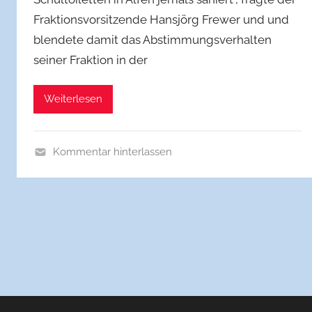
b
Fraktions­vorsitzende Hansjörg Frewer und und
o
blendete damit das Abstimmungsverhalten
r
seiner Fraktion in der
c
h
Weiterlesen
Kommentar hinterlassen
A
l
l
g
e
m
e
i