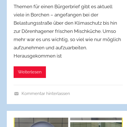
o
Themen für einen Bürgerbrief gibt es aktuell
n
viele in Borchen – angefangen bei der
f
Belastungsstraße über den Klimaschutz bis hin
w
zur Dörenhagener frischen Mischküche. Umso
b
b
mehr war es uns wichtig, so viel wie nur möglich
o
aufzunehmen und aufzuarbeiten.
r
Herausgekommen ist
c
h
Weiterlesen
Kommentar hinterlassen
A
l
l
g