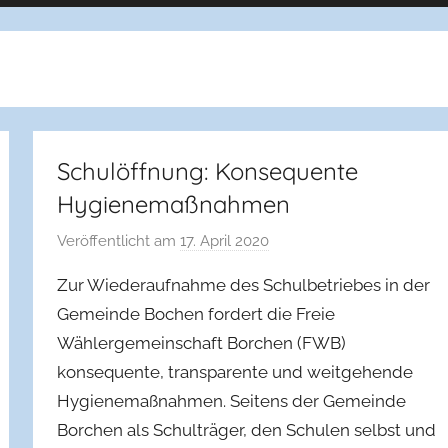
Schulöffnung: Konsequente
Hygienemaßnahmen
Veröffentlicht am
17. April 2020
v
o
Zur Wiederaufnahme des Schulbetriebes in der
n
Gemeinde Bochen fordert die Freie
f
Wählergemeinschaft Borchen (FWB)
w
konsequente, transparente und weitgehende
b
b
Hygienemaßnahmen. Seitens der Gemeinde
o
Borchen als Schulträger, den Schulen selbst und