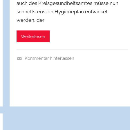
r
auch des Kreisgesund­heitsamtes müsse nun
c
schnellstens ein Hygieneplan entwickelt
h
werden, der
Weiterlesen
Kommentar hinterlassen
A
l
l
g
e
m
e
i
n